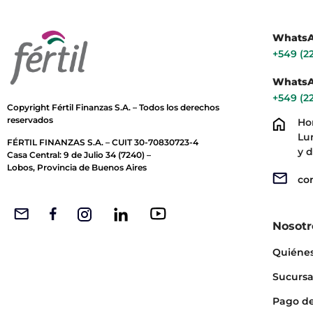
WhatsA
+549 (2
WhatsA
+549 (2
Copyright Fértil Finanzas S.A. – Todos los derechos
reservados
Ho
Lun
FÉRTIL FINANZAS S.A. – CUIT 30-70830723-4
y d
Casa Central: 9 de Julio 34 (7240) –
Lobos, Provincia de Buenos Aires
co
Nosotr
Quiéne
Sucursa
Pago d