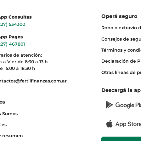
Operá seguro
pp Consultas
227) 534300
Robo o extravío d
pp Pagos
Consejos de seg
227) 467801
Términos y condi
rarios de atención:
Declaración de P
 a Vier de 8:30 a 13 h
e 15:00 a 18:30 h
Otras líneas de 
ntactos@fertilfinanzas.com.ar
Descargá la a
os
s Somos
les
e resumen