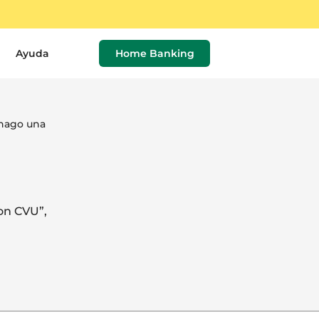
Ayuda
Home Banking
hago una
on CVU”,