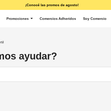
¡Conocé las promos de agosto!
Promociones
Comercios Adheridos
Soy Comercio
til
mos ayudar?