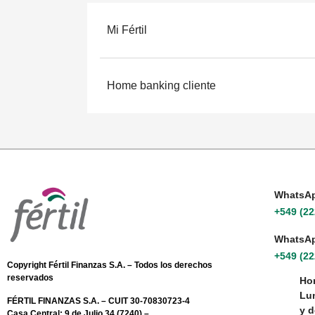
Mi Fértil
Home banking cliente
WhatsAp
+549 (22
WhatsA
+549 (2
Copyright Fértil Finanzas S.A. – Todos los derechos
reservados
Hor
Lun
FÉRTIL FINANZAS S.A. – CUIT 30-70830723-4
y d
Casa Central: 9 de Julio 34 (7240) –