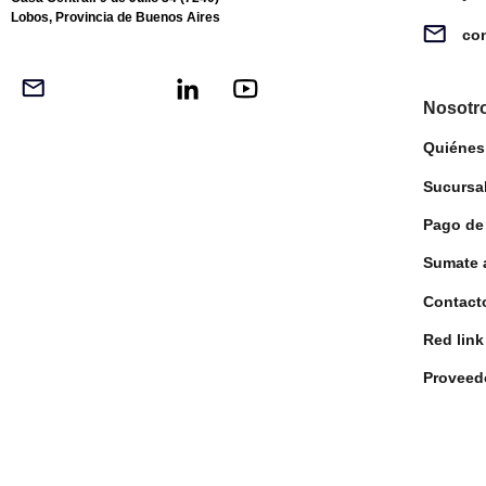
Lobos, Provincia de Buenos Aires
con
Nosotr
Quiéne
Sucursa
Pago de
Sumate 
Contact
Red link
Proveed