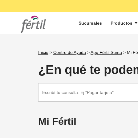
Sucursales
Productos
Inicio
>
Centro de Ayuda
>
App Fértil Suma
> Mi Fér
¿En qué te pode
Search
for:
Mi Fértil