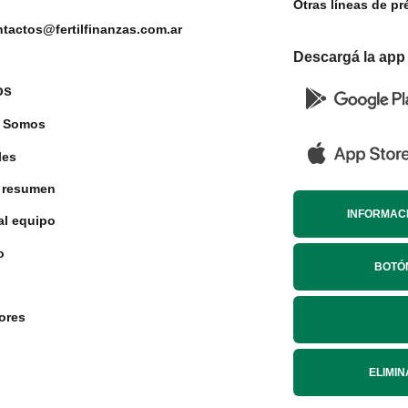
Otras líneas de p
tactos@fertilfinanzas.com.ar
Descargá la app
os
s Somos
les
 resumen
INFORMACI
al equipo
o
BOTÓ
ores
ELIMI