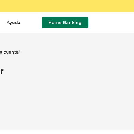
Ayuda
Home Banking
na cuenta”
r