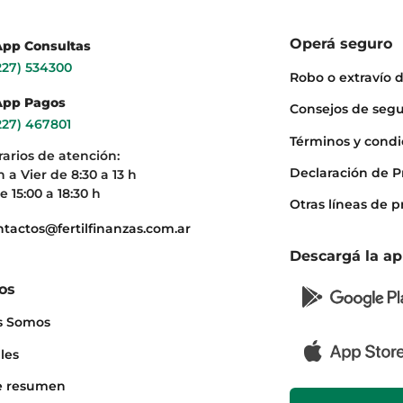
Operá seguro
pp Consultas
227) 534300
Robo o extravío d
pp Pagos
Consejos de seg
227) 467801
Términos y condi
rarios de atención:
Declaración de P
 a Vier de 8:30 a 13 h
e 15:00 a 18:30 h
Otras líneas de 
ntactos@fertilfinanzas.com.ar
Descargá la a
os
s Somos
les
e resumen