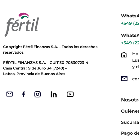
WhatsA
+549 (2
WhatsA
+549 (2
Copyright Fértil Finanzas S.A. – Todos los derechos
reservados
Ho
Lun
FÉRTIL FINANZAS S.A. – CUIT 30-70830723-4
y d
Casa Central: 9 de Julio 34 (7240) –
Lobos, Provincia de Buenos Aires
co
Nosotr
Quiéne
Sucursa
Pago d