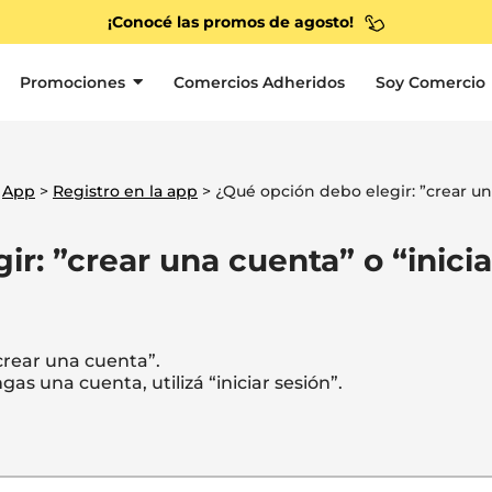
¡Conocé las promos de agosto!
Promociones
Comercios Adheridos
Soy Comercio
>
App
>
Registro en la app
> ¿Qué opción debo elegir: ”crear u
r: ”crear una cuenta” o “inicia
“crear una cuenta”.
as una cuenta, utilizá “iniciar sesión”.